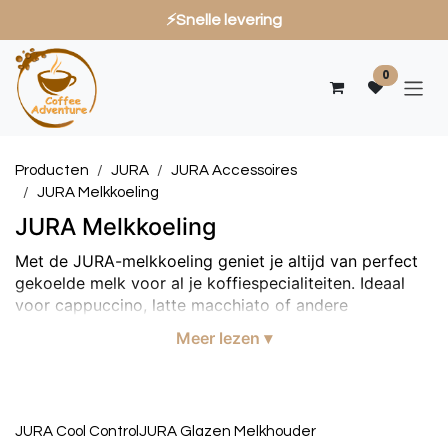
⚡Snelle levering
Overslaan naar inhoud
0
Producten
JURA
JURA Accessoires
JURA Melkkoeling
JURA Melkkoeling
Met de JURA-melkkoeling geniet je altijd van perfect
gekoelde melk voor al je koffiespecialiteiten. Ideaal
voor cappuccino, latte macchiato of andere
melkdranken, thuis, op kantoor of in de horeca. Het
Meer lezen ▾
systeem zorgt voor constante temperatuur, hygiëne en
optimale smaak, zodat je bij elke kop koffie een
professionele barista-ervaring hebt.
JURA Cool Control
JURA Glazen Melkhouder