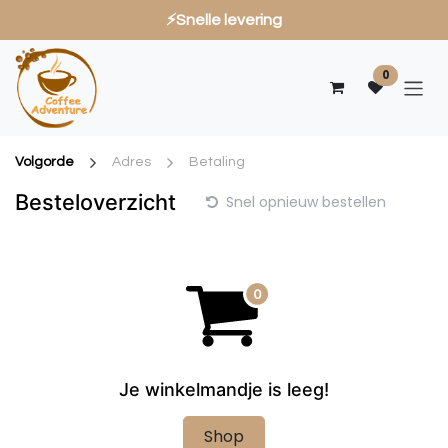
⚡Snelle levering
Overslaan naar inhoud
0
Volgorde
Adres
Betaling
Besteloverzicht
Snel opnieuw bestellen
Je winkelmandje is leeg!
Shop