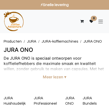
⚡Snelle levering
Overslaan naar inhoud
0
Producten
JURA
JURA-koffiemachines
JURA ONO
JURA ONO
De JURA ONO is speciaal ontworpen voor
koffieliefhebbers die maximale smaak en kwaliteit
willen, zonder gebruik te maken van capsules. Met het
Pulse Extraction Process (P.E.P.®) en de Premium
Meer lezen ▾
Coffee Grinder (P.A.G.) voor versgemalen koffie haalt
u het maximale aroma uit elke boon. Samen vormen de
machine en de grinder de perfecte combinatie voor
een rijke, barista-waardige koffiebeleving. De ONO
JURA
JURA
JURA
JURA
maakt elke kop tot een volwaardige espresso of
Huishoudelijk
Professioneel
ONO
Bundels
koffie. Dankzij het Automatische