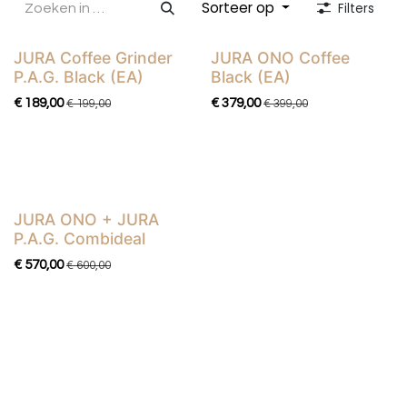
Sorteer op
Filters
reinigingsprogramma’s en het CLARIS Smart+
waterfilter zorgen voor minimaal onderhoud en een
lange levensduur.
JURA Coffee Grinder
JURA ONO Coffee
Actie
Actie
P.A.G. Black (EA)
Black (EA)
€
189,00
€
379,00
€
199,00
€
399,00
JURA ONO + JURA
Actie
P.A.G. Combideal
€
570,00
€
600,00