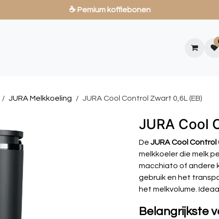
🔥Scherpe prijzen
Promoties
Service
Beans Club
Zakelijk
Showroom
JURA Melkkoeling
JURA Cool Control Zwart 0,6L (EB)
JURA Cool C
De
JURA Cool Control 
melkkoeler die melk p
macchiato of andere k
gebruik en het transpa
het melkvolume. Ideaal
Belangrijkste 