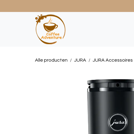
Overslaan naar inhoud
Home
JURA
Koffie
Alle producten
JURA
JURA Accessoires