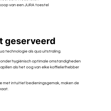
ankoop van een JURA toestel
ct geserveerd
ua technologie als qua uitstraling.
ard onder hygiënisch optimale omstandigheden
illen als het oog van elke koffieliefhebber
tie met intuïtief bedieningsgemak, maken de
maat.