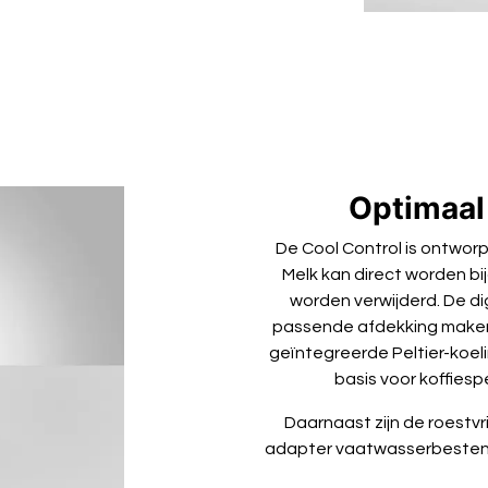
Optimaal
De Cool Control is ontwor
Melk kan direct worden b
worden verwijderd. De di
passende afdekking maken d
geïntegreerde Peltier-koelin
basis voor koffiesp
Daarnaast zijn de roestvr
adapter vaatwasserbestendi