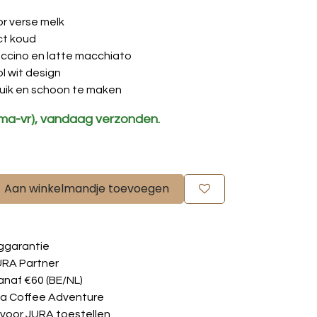
oor verse melk
ct koud
ccino en latte macchiato
l wit design
ruik en schoon te maken
(ma-vr), vandaag verzonden.
Aan winkelmandje toevoegen
ggarantie
URA Partner
anaf €60 (BE/NL)
via Coffee Adventure
 voor JURA toestellen