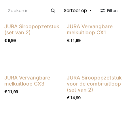
de extra functionaliteit en uitstraling die hij verdient.
Sorteer op
Filters
JURA Siroopopzetstuk
JURA Vervangbare
(set van 2)
melkuitloop CX1
€
9,99
€
11,99
JURA Vervangbare
JURA Siroopopzetstuk
melkuitloop CX3
voor de combi-uitloop
(set van 2)
€
11,99
€
14,99