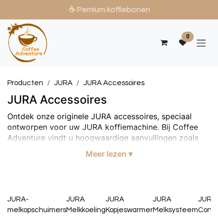
☕ Pemium koffiebonen
Overslaan naar inhoud
0
Producten
JURA
JURA Accessoires
JURA Accessoires
Ontdek onze originele JURA accessoires, speciaal
ontworpen voor uw JURA koffiemachine. Bij Coffee
Adventure vindt u hoogwaardige aanvullingen zoals
melkopschuimers, melkkoelers, kopjeswarmers en
Meer lezen ▾
slimme connect‑modules. Of u nu thuis geniet van een
perfecte cappuccino of op kantoor baristakwaliteit
wilt leveren: de juiste accessoires maken het verschil.
Als officiële JURA‑dealer garanderen wij originele
JURA-
JURA
JURA
JURA
JURA
producten, deskundig advies en snelle levering. Bekijk
melkopschuimers
Melkkoeling
Kopjeswarmer
Melksysteem
Conn
hieronder ons assortiment en geef uw JURA machine