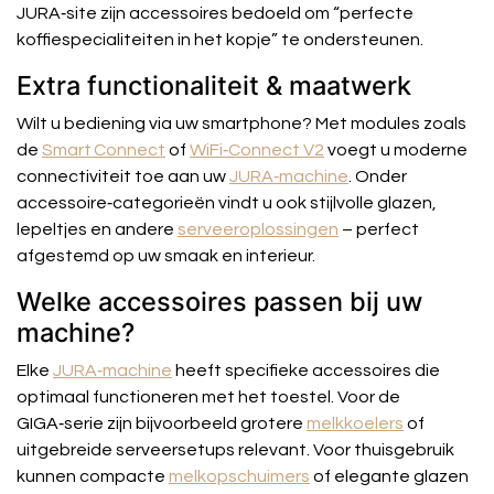
JURA‑site zijn accessoires bedoeld om “perfecte
koffiespecialiteiten in het kopje” te ondersteunen.
Extra functionaliteit & maatwerk
Wilt u bediening via uw smartphone? Met modules zoals
de
Smart Connect
of
WiFi‑Connect V2
voegt u moderne
connectiviteit toe aan uw
JURA‑machine
. Onder
accessoire‑categorieën vindt u ook stijlvolle glazen,
lepeltjes en andere
serveeroplossingen
– perfect
afgestemd op uw smaak en interieur.
Welke accessoires passen bij uw
machine?
Elke
JURA‑machine
heeft specifieke
accessoires die
optimaal functioneren met het toestel. Voor de
GIGA‑serie zijn bijvoorbeeld grotere
melkkoelers
of
uitgebreide serveersetups relevant. Voor thuisgebruik
kunnen compacte
melkopschuimers
of elegante glazen