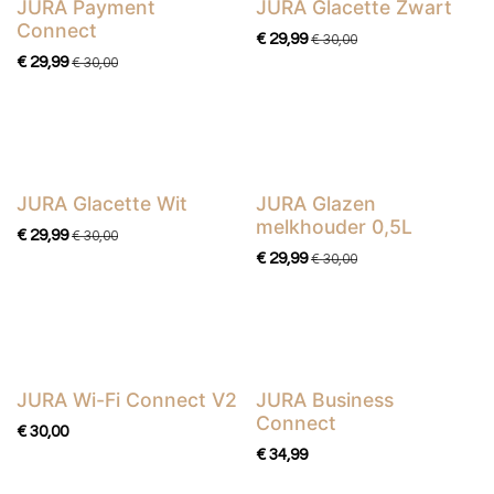
JURA Payment
JURA Glacette Zwart
Connect
€
29,99
€
30,00
€
29,99
€
30,00
JURA Glacette Wit
JURA Glazen
melkhouder 0,5L
€
29,99
€
30,00
€
29,99
€
30,00
JURA Wi-Fi Connect V2
JURA Business
Nieuw!
Connect
€
30,00
€
34,99