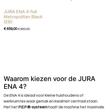
bedienen en door zijn compacte formaat geschikt
voor iedere keuken of werkruimte.
JURA ENA 4 Full
Actie
Metropolitan Black
(EB)
€
659,00
€
699,00
Waarom kiezen voor de JURA
ENA 4?
De ENA 4 is ideaal voor kleine huishoudens of
werkruimtes waar gemak en kwaliteit centraal staan.
Met het
P.E.P.®-systeem
haalt de machine het maximale