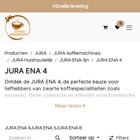
⚡Snelle levering
Overslaan naar inhoud
0
Producten
JURA
JURA-koffiemachines
JURA Huishoudelijk
JURA ENA-lijn
JURA ENA 4
JURA ENA 4
Ontdek de JURA ENA 4, de perfecte keuze voor
liefhebbers van zwarte koffiespecialiteiten zoals
espresso. Deze compacte en stijlvolle volautomatische
koffiemachine levert met één druk op de knop
Meer lezen ▾
constante kwaliteit en een vol aroma, precies zoals
een barista het zou zetten. Dankzij de geavanceerde
Professional Aroma Grinder en het Pulse Extraction
JURA ENA 4
JURA ENA 5
JURA ENA 8
Process (P.E.P.®) geniet u altijd van een optimaal
gebalanceerd kopje koffie. De ENA 4 is eenvoudig te
Sorteer op
Filters