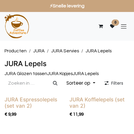
⚡Snelle levering
Overslaan naar inhoud
0
Producten
JURA
JURA Servies
JURA Lepels
JURA Lepels
JURA Glazen tassen
JURA Kopjes
JURA Lepels
Sorteer op
Filters
JURA Espressolepels
JURA Koffielepels (set
(set van 2)
van 2)
€
9,99
€
11,99