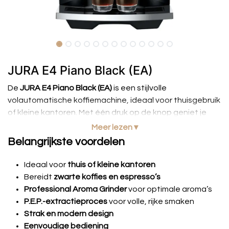
JURA E4 Piano Black (EA)
De
JURA E4 Piano Black (EA)
is een stijlvolle
volautomatische koffiemachine, ideaal voor thuisgebruik
of kleine kantoren. Met één druk op de knop geniet je
van
zwarte koffies en espresso’s
van hoge kwaliteit.
Meer lezen ▾
Belangrijkste voordelen
Dankzij de
Professional Aroma Grinder
en het
P.E.P.-
extractieproces
worden de koffiebonen optimaal
Ideaal voor
thuis of kleine kantoren
gemalen voor maximale aroma’s. Het strakke, moderne
Bereidt
zwarte koffies en espresso’s
design past perfect in elke keuken, terwijl de
Professional Aroma Grinder
voor optimale aroma’s
eenvoudige bediening en automatische
P.E.P.-extractieproces
voor volle, rijke smaken
reinigingsprogramma’s het onderhoud moeiteloos
Strak en modern design
maken.
Eenvoudige bediening