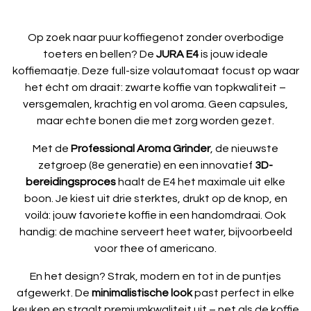
Op zoek naar puur koffiegenot zonder overbodige
toeters en bellen? De
JURA E4
is jouw ideale
koffiemaatje. Deze full-size volautomaat focust op waar
het écht om draait: zwarte koffie van topkwaliteit –
versgemalen, krachtig en vol aroma. Geen capsules,
maar echte bonen die met zorg worden gezet.
Met de
Professional Aroma Grinder
, de nieuwste
zetgroep (8e generatie) en een innovatief
3D-
bereidingsproces
haalt de E4 het maximale uit elke
boon. Je kiest uit drie sterktes, drukt op de knop, en
voilà: jouw favoriete koffie in een handomdraai. Ook
handig: de machine serveert heet water, bijvoorbeeld
voor thee of americano.
En het design? Strak, modern en tot in de puntjes
afgewerkt. De
minimalistische look
past perfect in elke
keuken en straalt premiumkwaliteit uit – net als de koffie