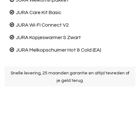
JURA
Welkomstpakket
JURA
Care Kit Basic
JURA
Wi-Fi Connect V2
JURA
Kopjeswarmer S Zwart
JURA
Melkopschuimer Hot & Cold (EA)
k
Snelle levering, 25 maanden garantie en altijd tevreden of
je geld terug.