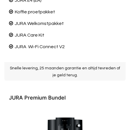
JURA
E4 (EA)
Koffie proefpakket
JURA
Welkomstpakket
JURA
Care Kit
JURA
Wi-Fi Connect V2
k
Snelle levering, 25 maanden garantie en altijd tevreden of
je geld terug.
JURA Premium Bundel