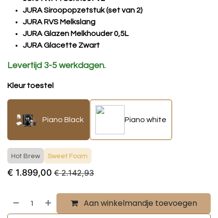
JURA Siroopopzetstuk (set van 2)
JURA RVS Melkslang
JURA Glazen Melkhouder 0,5L
JURA Glacette Zwart
Levertijd 3-5 werkdagen.
Kleur toestel
Piano Black
Piano white
Hot Brew
Sweet Foam
€
1.899,00
€
2.142,93
Aan winkelmandje toevoegen