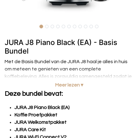
JURA J8 Piano Black (EA) - Basis
Bundel
Met de Basis Bundel van de JURA J8 haal je alles in huis
om meteen te genieten van een complete
koffiebeleving. Alles is zorgvuldig samengesteld zodat je
zonder gedoe start en direct het maximale uit je toestel
Meer lezen ▾
haalt.
Deze bundel bevat:
JURA J8 Piano Black (EA)
Koffie Proefpakket
JURA Welkomstpakket
JURA Care Kit
JURA Wi-Fi Connect V2