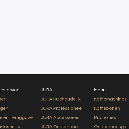
enservice
JURA
Menu
act
JURA Huishoudelijk
Koffiemachines
rgen
JURA Professioneel
Koffiebonen
r en Teruggave
JURA Accessoires
Promoties
rformulier
JURA Onderhoud
Onderhoudsgid