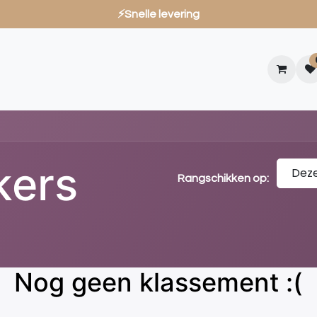
⚡Snelle levering
Promoties
Service
Beans Club
Zakelijk
Showroom
kers
Dez
Rangschikken op:
Nog geen klassement :(