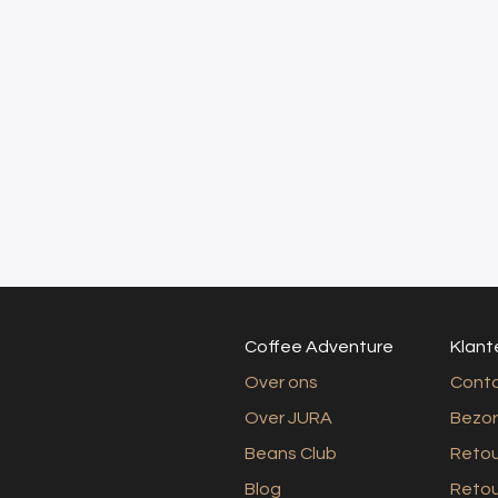
Coffee Adventure
Klant
Over ons
Cont
Over JURA
Bezo
Beans Club
Retou
Blog
Retou