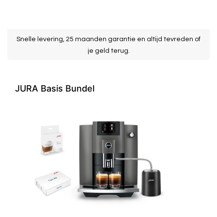
k
k
Snelle levering, 25 maanden garantie en altijd tevreden of
je geld terug.
JURA Basis Bundel