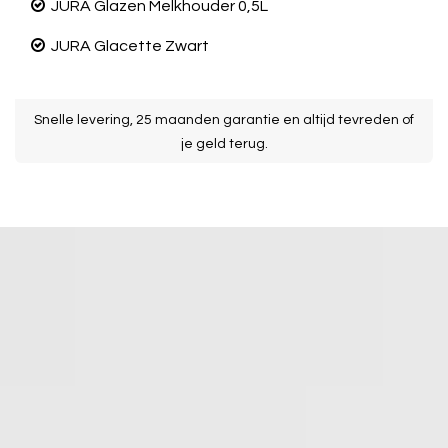
JURA Glazen Melkhouder 0,5L
JURA Glacette Zwart
k
Snelle levering, 25 maanden garantie en altijd tevreden of
je geld terug.