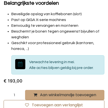
JURA Afsluitbaar bonenreservoir
GIGA X-serie (rechts)
Het afsluitbaar bonenreservoir voor de GIGA X-serie is
een extra reservoir dat je monteert in plaats van het
standaard bonenreservoir. Het biedt beveiliging tegen
ongewenste toegang tot de koffiebonen.
Belangrijkste voordelen
Beveiligde opslag van koffiebonen (slot)
Past op GIGA X-serie machines
Eenvoudig te vervangen en monteren