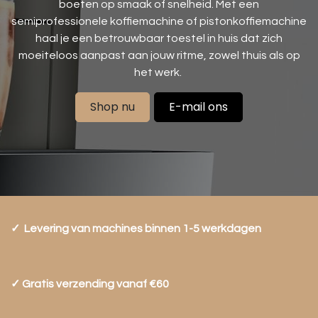
boeten op smaak of snelheid. Met een
semiprofessionele koffiemachine of pistonkoffiemachine
haal je een betrouwbaar toestel in huis dat zich
moeiteloos aanpast aan jouw ritme, zowel thuis als op
het werk.
Shop nu
E-mail ons
✓ Levering van machines binnen 1-5 werkdagen
✓ Gratis verzending vanaf €60