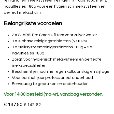
reiniging, en 1 Melksysteemreiniger Minitabs 180g met 2
navulflesjes 180g voor een hygiënisch melksysteem en
perfect melkschuim.
Belangrijkste voordelen
2 x CLARIS Pro Smart+ filters voor zuiver water
1 x 3-phase reinigingstabletten (6 stuks)
1 x Melksysteemreiniger Minitabs 180g + 2 x
navulflesjes 180g
Zorgt voor hygiënisch melksysteem en perfecte
melkspecialiteiten
Beschermt je machine tegen kalkaanslag en slijtage
Voor een half jaar professioneel onderhoud
Eenvoudig te gebruiken en onderhouden
Voor 14:00 besteld (ma-vr), vandaag verzonden.
€
137,50
€
142,82