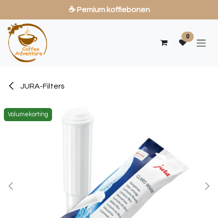
☕ Pemium koffiebonen
Overslaan naar inhoud
0
JURA-Filters
Volumekorting
Volumekorting