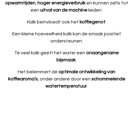
opwarmtijden
,
hoger energieverbruik
en kunnen zelfs tot
een
uitval van de machine
leiden.
Kalk beïnvloedt ook het
koffiegenot
:
Een kleine hoeveelheid kalk kan de smaak positief
ondersteunen.
Te veel kalk geeft het water een
onaangename
bijsmaak
.
Het belemmert de
optimale ontwikkeling van
koffiearoma’s
, onder andere door een
schommelende
watertemperatuur
.