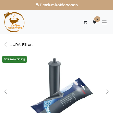
☕ Pemium koffiebonen
Overslaan naar inhoud
0
JURA-Filters
Volumekorting
Volumekorting