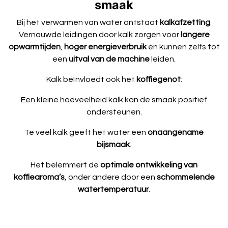
smaak
Bij het verwarmen van water ontstaat
kalkafzetting
.
Vernauwde leidingen door kalk zorgen voor
langere
opwarmtijden
,
hoger energieverbruik
en kunnen zelfs tot
een
uitval van de machine
leiden.
Kalk beïnvloedt ook het
koffiegenot
:
Een kleine hoeveelheid kalk kan de smaak positief
ondersteunen.
Te veel kalk geeft het water een
onaangename
bijsmaak
.
Het belemmert de
optimale ontwikkeling van
koffiearoma’s
, onder andere door een
schommelende
watertemperatuur
.